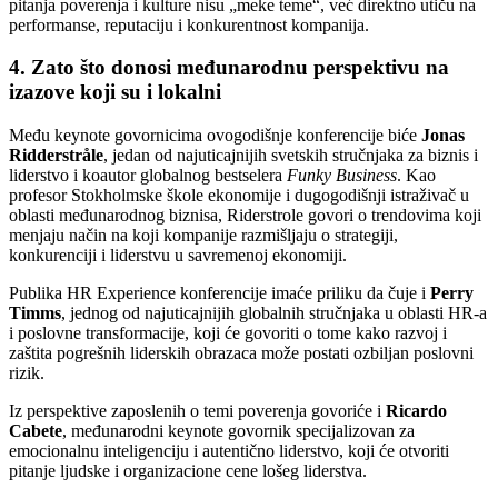
pitanja poverenja i kulture nisu „meke teme“, već direktno utiču na
performanse, reputaciju i konkurentnost kompanija.
4. Zato što donosi međunarodnu perspektivu na
izazove koji su i lokalni
Među keynote govornicima ovogodišnje konferencije biće
Jonas
Ridderstråle
, jedan od najuticajnijih svetskih stručnjaka za biznis i
liderstvo i koautor globalnog bestselera
Funky Business
. Kao
profesor Stokholmske škole ekonomije i dugogodišnji istraživač u
oblasti međunarodnog biznisa, Riderstrole govori o trendovima koji
menjaju način na koji kompanije razmišljaju o strategiji,
konkurenciji i liderstvu u savremenoj ekonomiji.
Publika HR Experience konferencije imaće priliku da čuje i
Perry
Timms
, jednog od najuticajnijih globalnih stručnjaka u oblasti HR-a
i poslovne transformacije, koji će govoriti o tome kako razvoj i
zaštita pogrešnih liderskih obrazaca može postati ozbiljan poslovni
rizik.
Iz perspektive zaposlenih o temi poverenja govoriće i
Ricardo
Cabete
, međunarodni keynote govornik specijalizovan za
emocionalnu inteligenciju i autentično liderstvo, koji će otvoriti
pitanje ljudske i organizacione cene lošeg liderstva.