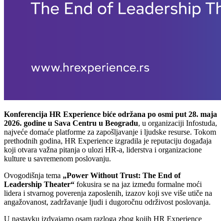
Konferencija HR Experience biće održana po osmi put 28. maja
2026. godine u Sava Centru u Beogradu
, u organizaciji Infostuda,
najveće domaće platforme za zapošljavanje i ljudske resurse. Tokom
prethodnih godina, HR Experience izgradila je reputaciju događaja
koji otvara važna pitanja o ulozi HR-a, liderstva i organizacione
kulture u savremenom poslovanju.
Ovogodišnja tema
„Power Without Trust: The End of
Leadership Theater“
fokusira se na jaz između formalne moći
lidera i stvarnog poverenja zaposlenih, izazov koji sve više utiče na
angažovanost, zadržavanje ljudi i dugoročnu održivost poslovanja.
U nastavku izdvajamo osam razloga zbog kojih HR Experience