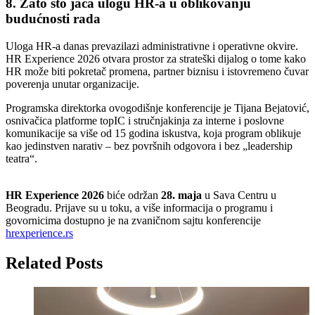
8. Zato što jača ulogu HR-a u oblikovanju
budućnosti rada
Uloga HR-a danas prevazilazi administrativne i operativne okvire.
HR Experience 2026 otvara prostor za strateški dijalog o tome kako
HR može biti pokretač promena, partner biznisu i istovremeno čuvar
poverenja unutar organizacije.
Programska direktorka ovogodišnje konferencije je Tijana Bejatović,
osnivačica platforme topIC i stručnjakinja za interne i poslovne
komunikacije sa više od 15 godina iskustva, koja program oblikuje
kao jedinstven narativ – bez površnih odgovora i bez „leadership
teatra“.
HR Experience 2026
biće održan
28. maja
u Sava Centru u
Beogradu. Prijave su u toku, a više informacija o programu i
govornicima dostupno je na zvaničnom sajtu konferencije
hrexperience.rs
Related Posts