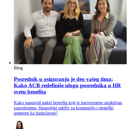
Blog
Posrednik u osiguranju je deo vašeg tima:
Kako ACB redefiniše ulogu posrednika u HR
svetu benefita
Kako napraviti paket benefita koji je istovremeno atraktivan
zaposlenima, finansijski održiv za kompaniju i strateški
usmeren ka budućnosti?