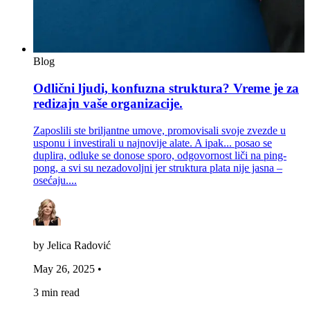
Blog
Odlični ljudi, konfuzna struktura? Vreme je za
redizajn vaše organizacije.
Zaposlili ste briljantne umove, promovisali svoje zvezde u
usponu i investirali u najnovije alate. A ipak... posao se
duplira, odluke se donose sporo, odgovornost liči na ping-
pong, a svi su nezadovoljni jer struktura plata nije jasna –
osećaju....
by Jelica Radović
May 26, 2025
•
3 min read