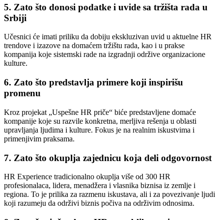
5. Zato što donosi podatke i uvide sa tržišta rada u
Srbiji
Učesnici će imati priliku da dobiju ekskluzivan uvid u aktuelne HR
trendove i izazove na domaćem tržištu rada, kao i u prakse
kompanija koje sistemski rade na izgradnji održive organizacione
kulture.
6. Zato što predstavlja primere koji inspirišu
promenu
Kroz projekat „Uspešne HR priče“ biće predstavljene domaće
kompanije koje su razvile konkretna, merljiva rešenja u oblasti
upravljanja ljudima i kulture. Fokus je na realnim iskustvima i
primenjivim praksama.
7. Zato što okuplja zajednicu koja deli odgovornost
HR Experience tradicionalno okuplja više od 300 HR
profesionalaca, lidera, menadžera i vlasnika biznisa iz zemlje i
regiona. To je prilika za razmenu iskustava, ali i za povezivanje ljudi
koji razumeju da održivi biznis počiva na održivim odnosima.