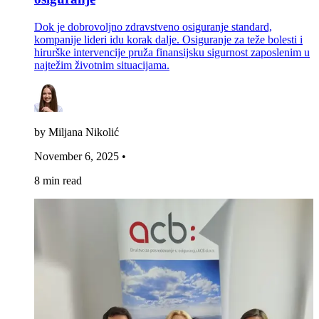
Dok je dobrovoljno zdravstveno osiguranje standard,
kompanije lideri idu korak dalje. Osiguranje za teže bolesti i
hirurške intervencije pruža finansijsku sigurnost zaposlenim u
najtežim životnim situacijama.
by Miljana Nikolić
November 6, 2025
•
8 min read