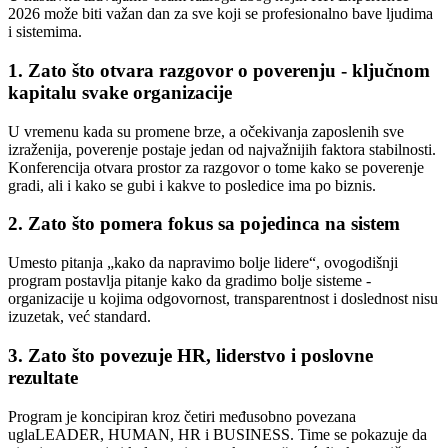
2026 može biti važan dan za sve koji se profesionalno bave ljudima
i sistemima.
1. Zato što otvara razgovor o poverenju - ključnom
kapitalu svake organizacije
U vremenu kada su promene brze, a očekivanja zaposlenih sve
izraženija, poverenje postaje jedan od najvažnijih faktora stabilnosti.
Konferencija otvara prostor za razgovor o tome kako se poverenje
gradi, ali i kako se gubi i kakve to posledice ima po biznis.
2. Zato što pomera fokus sa pojedinca na sistem
Umesto pitanja „kako da napravimo bolje lidere“, ovogodišnji
program postavlja pitanje kako da gradimo bolje sisteme -
organizacije u kojima odgovornost, transparentnost i doslednost nisu
izuzetak, već standard.
3. Zato što povezuje HR, liderstvo i poslovne
rezultate
Program je koncipiran kroz četiri međusobno povezana
uglaLEADER, HUMAN, HR i BUSINESS. Time se pokazuje da