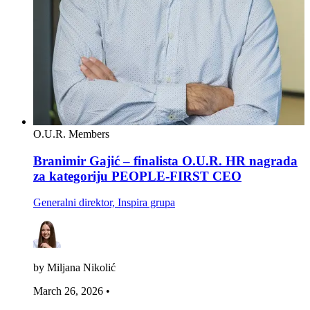
O.U.R. Members
Branimir Gajić – finalista O.U.R. HR nagrada
za kategoriju PEOPLE-FIRST CEO
Generalni direktor, Inspira grupa
by Miljana Nikolić
March 26, 2026
•