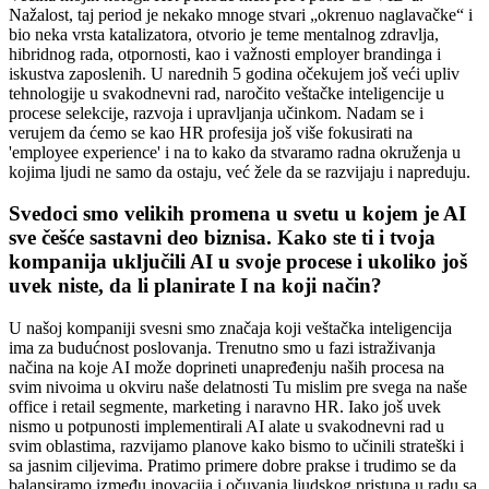
Nažalost, taj period je nekako mnoge stvari „okrenuo naglavačke“ i
bio neka vrsta katalizatora, otvorio je teme mentalnog zdravlja,
hibridnog rada, otpornosti, kao i važnosti employer brandinga i
iskustva zaposlenih. U narednih 5 godina očekujem još veći upliv
tehnologije u svakodnevni rad, naročito veštačke inteligencije u
procese selekcije, razvoja i upravljanja učinkom. Nadam se i
verujem da ćemo se kao HR profesija još više fokusirati na
'employee experience' i na to kako da stvaramo radna okruženja u
kojima ljudi ne samo da ostaju, već žele da se razvijaju i napreduju.
Svedoci smo velikih promena u svetu u kojem je AI
sve češće sastavni deo biznisa. Kako ste ti i tvoja
kompanija uključili AI u svoje procese i ukoliko još
uvek niste, da li planirate I na koji način?
U našoj kompaniji svesni smo značaja koji veštačka inteligencija
ima za budućnost poslovanja. Trenutno smo u fazi istraživanja
načina na koje AI može doprineti unapređenju naših procesa na
svim nivoima u okviru naše delatnosti Tu mislim pre svega na naše
office i retail segmente, marketing i naravno HR. Iako još uvek
nismo u potpunosti implementirali AI alate u svakodnevni rad u
svim oblastima, razvijamo planove kako bismo to učinili strateški i
sa jasnim ciljevima. Pratimo primere dobre prakse i trudimo se da
balansiramo između inovacija i očuvanja ljudskog pristupa u radu sa