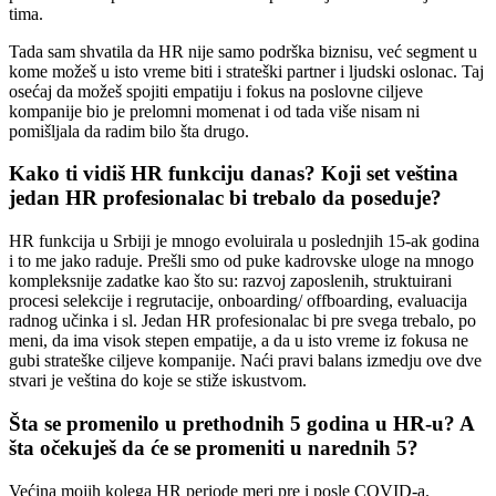
tima.
Tada sam shvatila da HR nije samo podrška biznisu, već segment u
kome možeš u isto vreme biti i strateški partner i ljudski oslonac. Taj
osećaj da možeš spojiti empatiju i fokus na poslovne ciljeve
kompanije bio je prelomni momenat i od tada više nisam ni
pomišljala da radim bilo šta drugo.
Kako ti vidiš HR funkciju danas? Koji set veština
jedan HR profesionalac bi trebalo da poseduje?
HR funkcija u Srbiji je mnogo evoluirala u poslednjih 15-ak godina
i to me jako raduje. Prešli smo od puke kadrovske uloge na mnogo
kompleksnije zadatke kao što su: razvoj zaposlenih, struktuirani
procesi selekcije i regrutacije, onboarding/ offboarding, evaluacija
radnog učinka i sl. Jedan HR profesionalac bi pre svega trebalo, po
meni, da ima visok stepen empatije, a da u isto vreme iz fokusa ne
gubi strateške ciljeve kompanije. Naći pravi balans izmedju ove dve
stvari je veština do koje se stiže iskustvom.
Šta se promenilo u prethodnih 5 godina u HR-u? A
šta očekuješ da će se promeniti u narednih 5?
Većina mojih kolega HR periode meri pre i posle COVID-a.