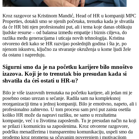
Kroz razgovor sa Kristinom Mandić, Head of HR u kompaniji MPC
Properties, dotakli smo se njenih početaka, trenutka kada je shvatila
da će HR biti njen profesionalni put, ali i tema koje danas oblikuju
ljudske resurse – od balansa između empatije i biznis ciljeva, do
razlika među generacijama i uticaja novih tehnologija. Kristina
otvoreno deli kako se HR razvijao poslednjih godina i šta je, po
njenom iskustvu, ključno za stvaranje okruženja u kome ljudi žele
da ostanu i napreduju.
Sigurni smo da je na početku karijere bilo mnoštvo
izazova. Koji je to trenutak bio presudan kada si
shvatila da ćeš ostati u HR-u?
Bilo je više izazovnih trenutaka na početku karijere, ali jedan mi je
posebno ostao urezan u sećanje. Radila sam na kompleksnoj
reorganizaciji tima u jednoj kompaniji. Bilo je emotivno, napeto, ali i
profesionalno zahtevno. U tom procesu sam prvi put zaista osetila
koliko HR može da napravi razliku, ne samo u rezultatima
kompanije, već i u životima zaposlenih. Tu je presudan način na koji
se prilazi i komunicira sa zaposlenima. Kroz otvorene razgovore,
podršku menadžerima i transparentnu komunikaciju, uspeli smo da
prođemo kroz promenu sa očuvanim poverenjem i motivacijom