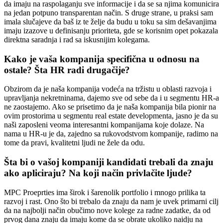
da imaju na raspolaganju sve informacije i da se sa njima komunicira
na jedan potpuno transparentan način. S druge strane, u praksi sam
imala slučajeve da baš iz te želje da budu u toku sa sim dešavanjima
imaju izazove u definisanju prioriteta, gde se korisnim opet pokazala
direktna saradnja i rad sa iskusnijim kolegama.
Kako je vaša kompanija specifična u odnosu na
ostale? Šta HR radi drugačije?
Obzirom da je naša kompanija vodeća na tržistu u oblasti razvoja i
upravljanja nekretninama, dajemo sve od sebe da i u segmentu HR-a
ne zaostajemo. Ako se prisetimo da je naša kompanija bila pionir na
ovim prostorima u segmentu real estate developmenta, jasno je da su
naši zaposleni veoma interesantni kompanijama koje dolaze. Na
nama u HR-u je da, zajedno sa rukovodstvom kompanije, radimo na
tome da pravi, kvalitetni ljudi ne žele da odu.
Šta bi o vašoj kompaniji kandidati trebali da znaju
ako apliciraju? Na koji način privlačite ljude?
MPC Proeprties ima širok i šarenolik portfolio i mnogo prilika ta
razvoj i rast. Ono što bi trebalo da znaju da nam je uvek primarni cilj
da na najbolji način obučimo nove kolege za radne zadatke, da od
prvog dana znaju da imaju kome da se obrate ukoliko naidju na