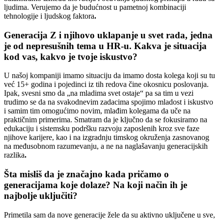
ljudima. Verujemo da je budućnost u pametnoj kombinaciji
tehnologije i ljudskog faktora
.
Generacija Z i njihovo uklapanje u svet rada, jedna
je od nepresušnih tema u HR-u. Kakva je situacija
kod vas, kakvo je tvoje iskustvo?
U našoj kompaniji imamo situaciju da imamo dosta kolega koji su tu
već 15+ godina i pojedinci iz tih redova čine okosnicu poslovanja.
Ipak, svesni smo da „na mladima svet ostaje“ pa sa tim u vezi
trudimo se da na svakodnevim zadacima spojimo mladost i iskustvo
i samim tim omogućimo novim, mlađim kolegama da uče na
praktičnim primerima. Smatram da je ključno da se fokusiramo na
edukaciju i sistemsku podršku razvoju zaposlenih kroz sve faze
njihove karijere, kao i na izgradnju timskog okruženja zasnovanog
na međusobnom razumevanju, a ne na naglašavanju generacijskih
razlika
.
Šta misliš da je značajno kada pričamo o
generacijama koje dolaze? Na koji način ih je
najbolje uključiti?
Primetila sam da nove generacije žele da su aktivno uključene u sve,