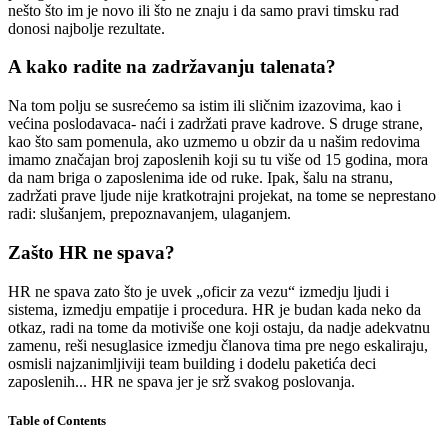
nešto što im je novo ili što ne znaju i da samo pravi timsku rad
donosi najbolje rezultate.
A kako radite na zadržavanju talenata?
Na tom polju se susrećemo sa istim ili sličnim izazovima, kao i
većina poslodavaca- naći i zadržati prave kadrove. S druge strane,
kao što sam pomenula, ako uzmemo u obzir da u našim redovima
imamo značajan broj zaposlenih koji su tu više od 15 godina, mora
da nam briga o zaposlenima ide od ruke. Ipak, šalu na stranu,
zadržati prave ljude nije kratkotrajni projekat, na tome se neprestano
radi: slušanjem, prepoznavanjem, ulaganjem.
Zašto HR ne spava?
HR ne spava zato što je uvek „oficir za vezu“ izmedju ljudi i
sistema, izmedju empatije i procedura. HR je budan kada neko da
otkaz, radi na tome da motiviše one koji ostaju, da nadje adekvatnu
zamenu, reši nesuglasice izmedju članova tima pre nego eskaliraju,
osmisli najzanimljiviji team building i dodelu paketića deci
zaposlenih... HR ne spava jer je srž svakog poslovanja.
Table of Contents