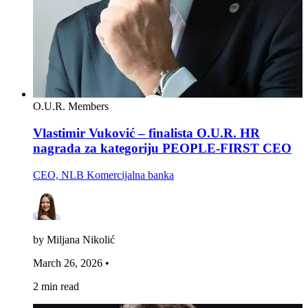
O.U.R. Members
Vlastimir Vuković – finalista O.U.R. HR
nagrada za kategoriju PEOPLE-FIRST CEO
CEO, NLB Komercijalna banka
by Miljana Nikolić
March 26, 2026
•
2 min read