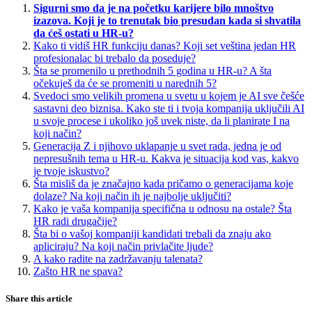
Sigurni smo da je na početku karijere bilo mnoštvo
izazova. Koji je to trenutak bio presudan kada si shvatila
da ćeš ostati u HR-u?
Kako ti vidiš HR funkciju danas? Koji set veština jedan HR
profesionalac bi trebalo da poseduje?
Šta se promenilo u prethodnih 5 godina u HR-u? A šta
očekuješ da će se promeniti u narednih 5?
Svedoci smo velikih promena u svetu u kojem je AI sve češće
sastavni deo biznisa. Kako ste ti i tvoja kompanija uključili AI
u svoje procese i ukoliko još uvek niste, da li planirate I na
koji način?
Generacija Z i njihovo uklapanje u svet rada, jedna je od
nepresušnih tema u HR-u. Kakva je situacija kod vas, kakvo
je tvoje iskustvo?
Šta misliš da je značajno kada pričamo o generacijama koje
dolaze? Na koji način ih je najbolje uključiti?
Kako je vaša kompanija specifična u odnosu na ostale? Šta
HR radi drugačije?
Šta bi o vašoj kompaniji kandidati trebali da znaju ako
apliciraju? Na koji način privlačite ljude?
A kako radite na zadržavanju talenata?
Zašto HR ne spava?
Share this article